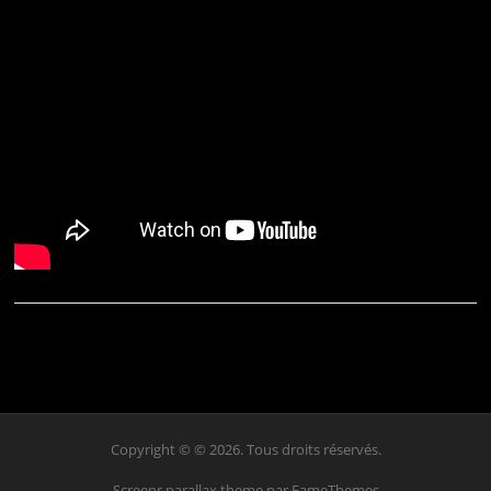
Copyright © © 2026. Tous droits réservés.
Screenr parallax theme
par FameThemes