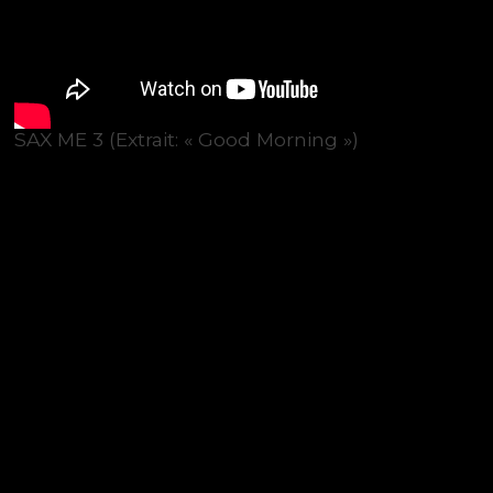
SAX ME 3 (Extrait: « Good Morning »)