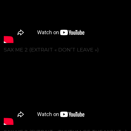
SAX ME 2 (EXTRAIT « DON’T LEAVE »)