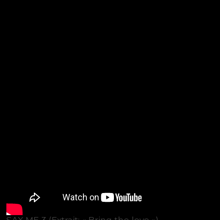
SAX ME 3 (Extrait: « Bring the love »)