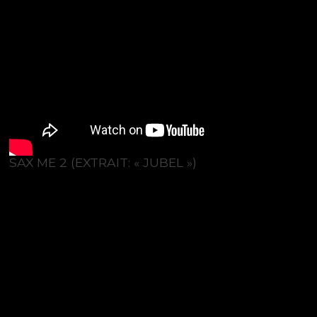
SAX ME 2 (EXTRAIT: « JUBEL »)