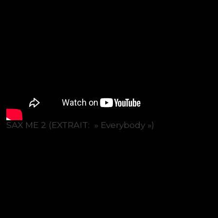
SAX ME 2 (EXTRAIT: » Everybody »)