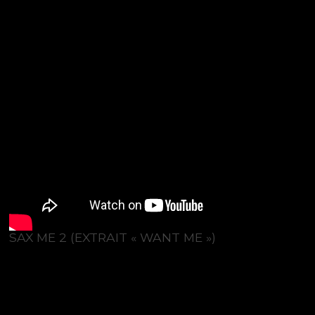
SAX ME 2 (EXTRAIT « WANT ME »)