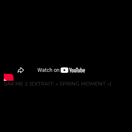
SAX ME 2 (EXTRAIT: « SPRING MOMENT »)